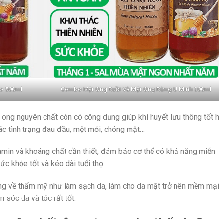
o 500ml
Combo Mật Ong Ruồi Và Mật Ong Rừng U Minh 300ml
ong nguyên chất còn có công dụng giúp khí huyết lưu thông tốt h
c tình trạng đau đầu, mệt mỏi, chóng mặt…
amin và khoáng chất cần thiết, đảm bảo cơ thể có khả năng miễn
ức khỏe tốt và kéo dài tuổi thọ.
ng về thẩm mỹ như làm sạch da, làm cho da mặt trở nên mềm mại
 sóc da và tóc rất tốt.