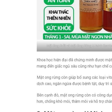
Mật Ong Ruồi và Mật Ong Rừng U Minh Comb
Khoa học hiện đại đã chứng minh được mật 
mang đến giấc ngủ sâu cũng như hạn chế cá
Mật ong rừng còn giúp bổ sung các loại vit
dịch cao, ngăn ngừa được bệnh tật, duy trì s
Bên cạnh đó, mật ong rừng còn có công dụ
hơn, chống khô môi, thâm môi và hỗ trợ chăm