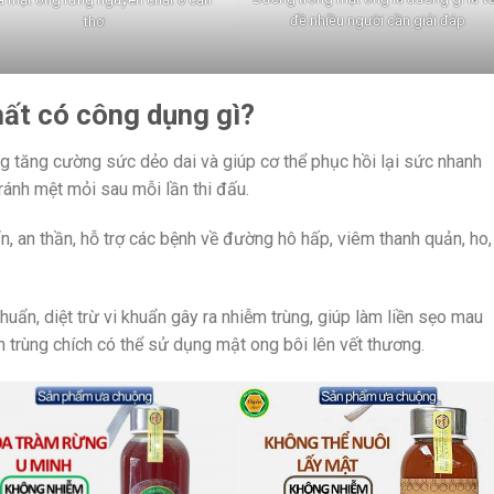
đề nhiều người cần giải đáp
thơ
ất có công dụng gì?
 tăng cường sức dẻo dai và giúp cơ thể phục hồi lại sức nhanh
ánh mệt mỏi sau mỗi lần thi đấu.
 an thần, hỗ trợ các bệnh về đường hô hấp, viêm thanh quản, ho, 
ẩn, diệt trừ vi khuẩn gây ra nhiễm trùng, giúp làm liền sẹo mau
ôn trùng chích có thể sử dụng mật ong bôi lên vết thương.