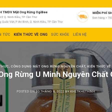
 TMDV Mật Ong Rừng OgiBee
MIỄN PHÍ S
/2 Q. Ninh Kiều, TP. Cần Thơ
Đơn hàng > 700
 Quốc Việt, P. An Bình, Q. Ninh Kiều, TP. Cần Thơ
N TỨC
KIẾN THỨC VỀ ONG
SỨC KHỎE
LIÊN HỆ
THỰC
,
CÔNG DỤNG MẬT ONG RỪNG NGUYÊN CHẤT
,
KIẾN THỨC VỀ
Ong Rừng U Minh Nguyên Chất 
POSTED ON
30 THÁNG 8, 2022
BY
KHETKHETHINH