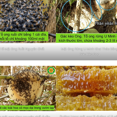
Tổ Mật Ong Ruồi Nguyên Chất
Mật Ong Rừng U Minh Khai Thác Bằn
Gác Kèo Ong
Đường trong mật ong là đường gì là v
 mật ong rừng nguyên chất ở cần