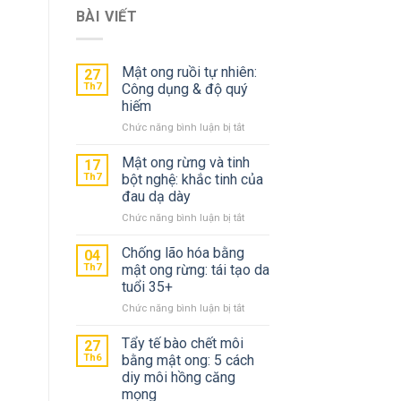
BÀI VIẾT
Mật ong ruồi tự nhiên:
27
Th7
Công dụng & độ quý
hiếm
ở
Chức năng bình luận bị tắt
Mật
ong
Mật ong rừng và tinh
17
ruồi
Th7
bột nghệ: khắc tinh của
tự
đau dạ dày
nhiên:
ở
Chức năng bình luận bị tắt
Công
Mật
dụng
ong
&
Chống lão hóa bằng
04
rừng
độ
Th7
mật ong rừng: tái tạo da
và
quý
tuổi 35+
tinh
hiếm
ở
Chức năng bình luận bị tắt
bột
Chống
nghệ:
lão
khắc
Tẩy tế bào chết môi
27
hóa
tinh
Th6
bằng mật ong: 5 cách
bằng
của
diy môi hồng căng
mật
đau
mọng
ong
dạ