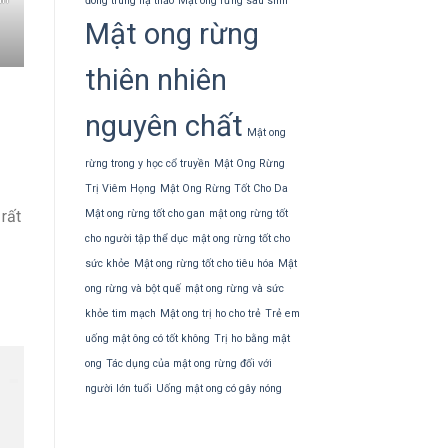
đông trùng hạ thảo
Mật ong rừng sau sinh
Mật ong rừng
thiên nhiên
nguyên chất
Mật ong
rừng trong y học cổ truyền
Mật Ong Rừng
Trị Viêm Họng
Mật Ong Rừng Tốt Cho Da
Mật ong rừng tốt cho gan
mật ong rừng tốt
rất
cho người tập thể dục
mật ong rừng tốt cho
sức khỏe
Mật ong rừng tốt cho tiêu hóa
Mật
ong rừng và bột quế
mật ong rừng và sức
khỏe tim mạch
Mật ong trị ho cho trẻ
Trẻ em
uống mật ông có tốt không
Trị ho bằng mật
ong
Tác dụng của mật ong rừng đối với
người lớn tuổi
Uống mật ong có gây nóng