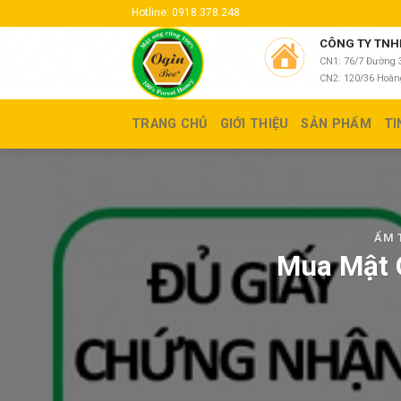
Skip
Hotline: 0918.378.248
to
CÔNG TY TNHH
content
CN1: 76/7 Đường 3
CN2: 120/36 Hoàng
TRANG CHỦ
GIỚI THIỆU
SẢN PHẨM
TI
ẨM 
Mua Mật 