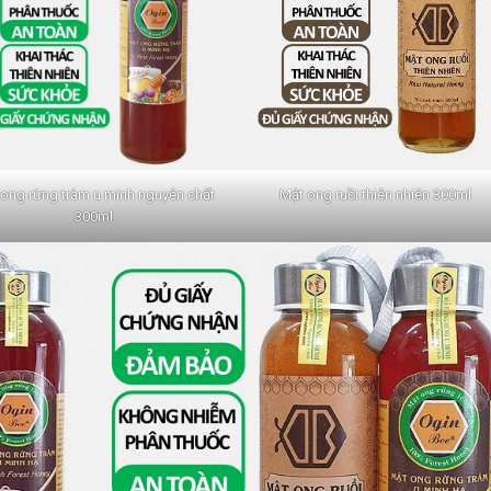
ong rừng tràm u minh nguyên chất
Mật ong ruồi thiên nhiên 300ml
300ml