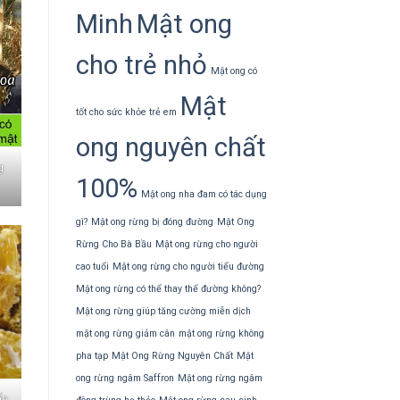
Minh
Mật ong
cho trẻ nhỏ
Mật ong có
Mật
tốt cho sức khỏe trẻ em
ong nguyên chất
g
100%
Mật ong nha đam có tác dụng
gì?
Mật ong rừng bị đóng đường
Mật Ong
Rừng Cho Bà Bầu
Mật ong rừng cho người
cao tuổi
Mật ong rừng cho người tiểu đường
Mật ong rừng có thể thay thế đường không?
Mật ong rừng giúp tăng cường miễn dịch
mật ong rừng giảm cân
mật ong rừng không
pha tạp
Mật Ong Rừng Nguyên Chất
Mật
ong rừng ngâm Saffron
Mật ong rừng ngâm
ấn