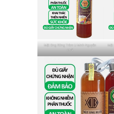
Mật Ong Rừng Tràm U Minh Nguyên
Mật 
Chất