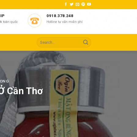
HIP
0918.378.248
k toàn quốc
Hotline tư vấn miễn phí
 ONG
Ở Cần Thơ