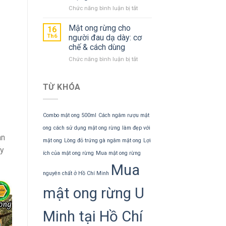
rừng:
dày
ở
Chức năng bình luận bị tắt
tái
Tẩy
tạo
tế
Mật ong rừng cho
16
da
bào
Th6
người đau dạ dày: cơ
tuổi
chết
chế & cách dùng
35+
môi
ở
Chức năng bình luận bị tắt
bằng
Mật
mật
ong
ong:
rừng
5
TỪ KHÓA
cho
cách
người
diy
đau
môi
Combo mật ong 500ml
Cách ngâm rượu mật
dạ
hồng
dày:
căng
ong
cách sử dụng mật ong rừng
làm đẹp với
cơ
an
mọng
mật ong
Lòng đỏ trứng gà ngâm mật ong
Lợi
chế
ấy
&
ích của mật ong rừng
Mua mật ong rừng
cách
Mua
dùng
nguyên chất ở Hồ Chí Minh
mật ong rừng U
Minh tại Hồ Chí