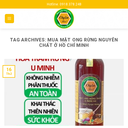
Skip
Hotline: 0918.378.248
to
content
TAG ARCHIVES:
MUA MẬT ONG RỪNG NGUYÊN
CHẤT Ở HỒ CHÍ MINH
16
Th2