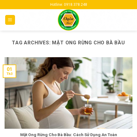
Skip
Hotline: 0918.378.248
to
content
TAG ARCHIVES:
MẬT ONG RỪNG CHO BÀ BẦU
01
Th3
Mật Ong Rừng Cho Bà Bầu: Cách Sử Dụng An Toàn