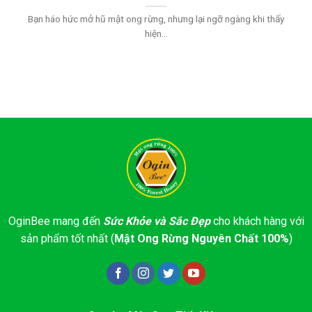
Bạn háo hức mở hũ mật ong rừng, nhưng lại ngỡ ngàng khi thấy
hiện...
OginBee mang đến
Sức Khỏe và Sắc Đẹp
cho khách hàng với
sản phẩm tốt nhất (
Mật Ong Rừng Nguyên Chất 100%
)