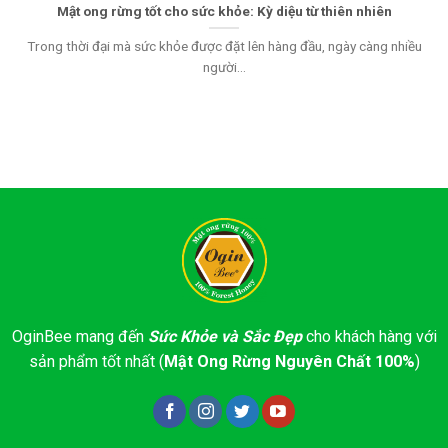
Mật ong rừng tốt cho sức khỏe: Kỳ diệu từ thiên nhiên
Trong thời đại mà sức khỏe được đặt lên hàng đầu, ngày càng nhiều
người...
OginBee mang đến
Sức Khỏe và Sắc Đẹp
cho khách hàng với
sản phẩm tốt nhất (
Mật Ong Rừng Nguyên Chất 100%
)