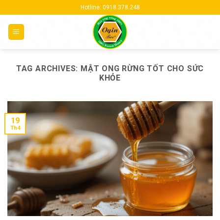
Skip
Hotline: 0918.378.248
to
content
TAG ARCHIVES:
MẬT ONG RỪNG TỐT CHO SỨC
KHỎE
19
Th4