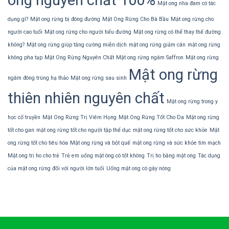
ong nguyên chất 100%
Mật ong nha đam có tác
dụng gì?
Mật ong rừng bị đóng đường
Mật Ong Rừng Cho Bà Bầu
Mật ong rừng cho
người cao tuổi
Mật ong rừng cho người tiểu đường
Mật ong rừng có thể thay thế đường
không?
Mật ong rừng giúp tăng cường miễn dịch
mật ong rừng giảm cân
mật ong rừng
không pha tạp
Mật Ong Rừng Nguyên Chất
Mật ong rừng ngâm Saffron
Mật ong rừng
Mật ong rừng
ngâm đông trùng hạ thảo
Mật ong rừng sau sinh
thiên nhiên nguyên chất
Mật ong rừng trong y
học cổ truyền
Mật Ong Rừng Trị Viêm Họng
Mật Ong Rừng Tốt Cho Da
Mật ong rừng
tốt cho gan
mật ong rừng tốt cho người tập thể dục
mật ong rừng tốt cho sức khỏe
Mật
ong rừng tốt cho tiêu hóa
Mật ong rừng và bột quế
mật ong rừng và sức khỏe tim mạch
Mật ong trị ho cho trẻ
Trẻ em uống mật ông có tốt không
Trị ho bằng mật ong
Tác dụng
của mật ong rừng đối với người lớn tuổi
Uống mật ong có gây nóng