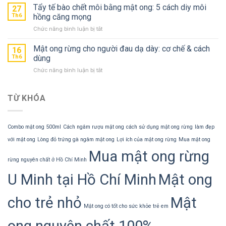
lão
Tẩy tế bào chết môi bằng mật ong: 5 cách diy môi
bột
27
hiếm
hóa
Th6
hồng căng mọng
nghệ:
bằng
khắc
ở
Chức năng bình luận bị tắt
mật
tinh
Tẩy
ong
của
tế
Mật ong rừng cho người đau dạ dày: cơ chế & cách
rừng:
16
đau
bào
tái
Th6
dùng
dạ
chết
tạo
dày
ở
Chức năng bình luận bị tắt
môi
da
Mật
bằng
tuổi
ong
mật
35+
rừng
TỪ KHÓA
ong:
cho
5
người
cách
đau
diy
Combo mật ong 500ml
Cách ngâm rượu mật ong
cách sử dụng mật ong rừng
làm đẹp
dạ
môi
dày:
với mật ong
Lòng đỏ trứng gà ngâm mật ong
Lợi ích của mật ong rừng
Mua mật ong
hồng
cơ
căng
Mua mật ong rừng
chế
mọng
rừng nguyên chất ở Hồ Chí Minh
&
cách
U Minh tại Hồ Chí Minh
Mật ong
dùng
cho trẻ nhỏ
Mật
Mật ong có tốt cho sức khỏe trẻ em