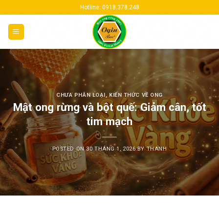
Skip
Hotline: 0918.378.248
to
content
CHƯA PHÂN LOẠI
,
KIẾN THỨC VỀ ONG
Mật ong rừng và bột quế: Giảm cân, tốt
tim mạch
POSTED ON
30 THÁNG 1, 2026
BY
THANH