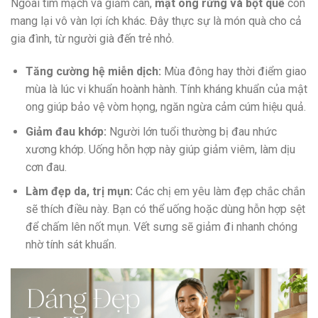
Ngoài tim mạch và giảm cân,
mật ong rừng và bột quế
còn
mang lại vô vàn lợi ích khác. Đây thực sự là món quà cho cả
gia đình, từ người già đến trẻ nhỏ.
Tăng cường hệ miễn dịch:
Mùa đông hay thời điểm giao
mùa là lúc vi khuẩn hoành hành. Tính kháng khuẩn của mật
ong giúp bảo vệ vòm họng, ngăn ngừa cảm cúm hiệu quả.
Giảm đau khớp:
Người lớn tuổi thường bị đau nhức
xương khớp. Uống hỗn hợp này giúp giảm viêm, làm dịu
cơn đau.
Làm đẹp da, trị mụn:
Các chị em yêu làm đẹp chắc chắn
sẽ thích điều này. Bạn có thể uống hoặc dùng hỗn hợp sệt
để chấm lên nốt mụn. Vết sưng sẽ giảm đi nhanh chóng
nhờ tính sát khuẩn.