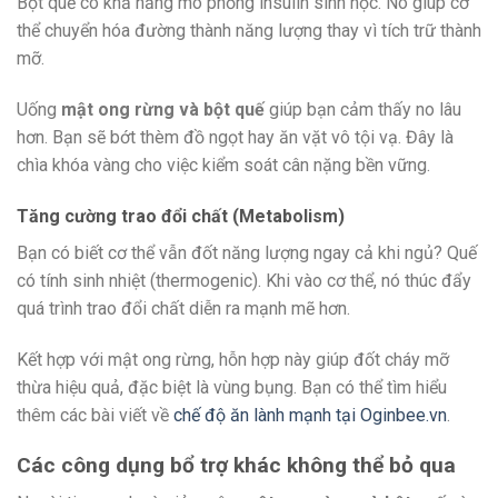
Bột quế có khả năng mô phỏng insulin sinh học. Nó giúp cơ
thể chuyển hóa đường thành năng lượng thay vì tích trữ thành
mỡ.
Uống
mật ong rừng và bột quế
giúp bạn cảm thấy no lâu
hơn. Bạn sẽ bớt thèm đồ ngọt hay ăn vặt vô tội vạ. Đây là
chìa khóa vàng cho việc kiểm soát cân nặng bền vững.
Tăng cường trao đổi chất (Metabolism)
Bạn có biết cơ thể vẫn đốt năng lượng ngay cả khi ngủ? Quế
có tính sinh nhiệt (thermogenic). Khi vào cơ thể, nó thúc đẩy
quá trình trao đổi chất diễn ra mạnh mẽ hơn.
Kết hợp với mật ong rừng, hỗn hợp này giúp đốt cháy mỡ
thừa hiệu quả, đặc biệt là vùng bụng. Bạn có thể tìm hiểu
thêm các bài viết về
chế độ ăn lành mạnh tại Oginbee.vn
.
Các công dụng bổ trợ khác không thể bỏ qua