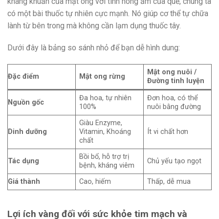
kháng khuẩn của mật ong với tính nóng ấm của quế, chúng ta
có một bài thuốc tự nhiên cực mạnh. Nó giúp cơ thể tự chữa
lành từ bên trong mà không cần lạm dụng thuốc tây.
Dưới đây là bảng so sánh nhỏ để bạn dễ hình dung:
Mật ong nuôi /
Đặc điểm
Mật ong rừng
Đường tinh luyện
Đa hoa, tự nhiên
Đơn hoa, có thể
Nguồn gốc
100%
nuôi bằng đường
Giàu Enzyme,
Dinh dưỡng
Vitamin, Khoáng
Ít vi chất hơn
chất
Bồi bổ, hỗ trợ trị
Tác dụng
Chủ yếu tạo ngọt
bệnh, kháng viêm
Giá thành
Cao, hiếm
Thấp, dễ mua
Lợi ích vàng đối với sức khỏe tim mạch và