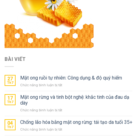
BÀI VIẾT
Mật ong ruồi tự nhiên: Công dụng & độ quý hiếm
27
Th7
ở
Chức năng bình luận bị tắt
Mật
ong
Mật ong rừng và tinh bột nghệ: khắc tinh của đau dạ
17
ruồi
Th7
dày
tự
ở
Chức năng bình luận bị tắt
nhiên:
Mật
Công
ong
Chống lão hóa bằng mật ong rừng: tái tạo da tuổi 35+
dụng
04
rừng
&
Th7
ở
Chức năng bình luận bị tắt
và
độ
Chống
tinh
quý