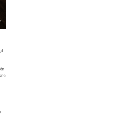
ạt
yển
mone
o