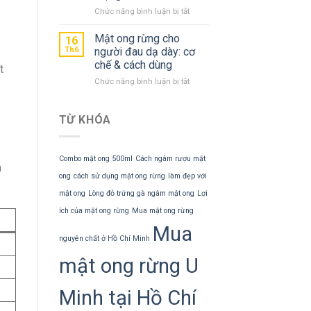
rừng:
dày
ở
Chức năng bình luận bị tắt
tái
Tẩy
tạo
tế
Mật ong rừng cho
16
da
bào
Th6
người đau dạ dày: cơ
tuổi
chết
chế & cách dùng
t
35+
môi
ở
Chức năng bình luận bị tắt
bằng
Mật
mật
ong
ong:
rừng
5
TỪ KHÓA
cho
cách
người
diy
đau
môi
Combo mật ong 500ml
Cách ngâm rượu mật
dạ
hồng
h
dày:
căng
ong
cách sử dụng mật ong rừng
làm đẹp với
cơ
mọng
mật ong
Lòng đỏ trứng gà ngâm mật ong
Lợi
chế
&
ích của mật ong rừng
Mua mật ong rừng
cách
Mua
dùng
nguyên chất ở Hồ Chí Minh
mật ong rừng U
Minh tại Hồ Chí