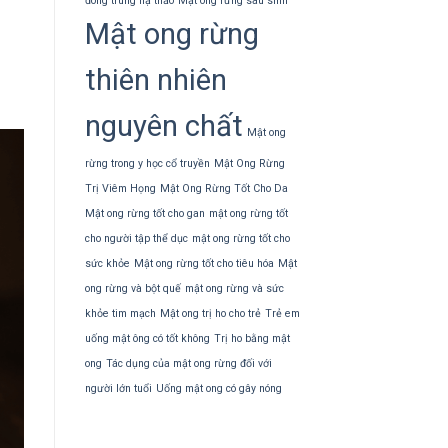
đông trùng hạ thảo
Mật ong rừng sau sinh
Mật ong rừng
thiên nhiên
nguyên chất
Mật ong
rừng trong y học cổ truyền
Mật Ong Rừng
Trị Viêm Họng
Mật Ong Rừng Tốt Cho Da
Mật ong rừng tốt cho gan
mật ong rừng tốt
cho người tập thể dục
mật ong rừng tốt cho
sức khỏe
Mật ong rừng tốt cho tiêu hóa
Mật
ong rừng và bột quế
mật ong rừng và sức
khỏe tim mạch
Mật ong trị ho cho trẻ
Trẻ em
uống mật ông có tốt không
Trị ho bằng mật
ong
Tác dụng của mật ong rừng đối với
người lớn tuổi
Uống mật ong có gây nóng