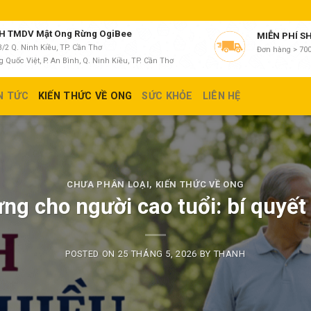
 TMDV Mật Ong Rừng OgiBee
MIỄN PHÍ S
/2 Q. Ninh Kiều, TP. Cần Thơ
Đơn hàng > 700
 Quốc Việt, P. An Bình, Q. Ninh Kiều, TP. Cần Thơ
N TỨC
KIẾN THỨC VỀ ONG
SỨC KHỎE
LIÊN HỆ
CHƯA PHÂN LOẠI
,
KIẾN THỨC VỀ ONG
ng cho người cao tuổi: bí quyế
POSTED ON
25 THÁNG 5, 2026
BY
THANH