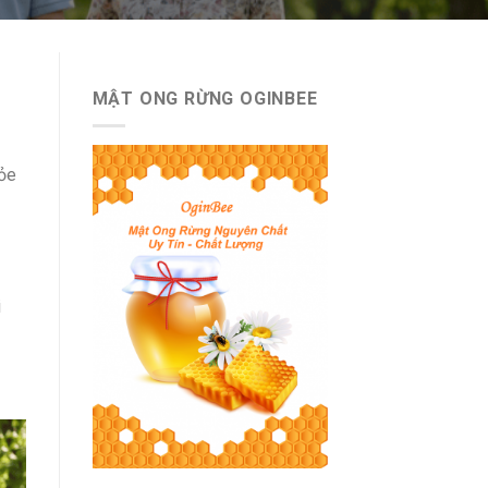
MẬT ONG RỪNG OGINBEE
hỏe
i