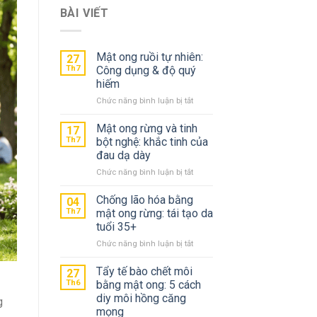
BÀI VIẾT
Mật ong ruồi tự nhiên:
27
Th7
Công dụng & độ quý
hiếm
ở
Chức năng bình luận bị tắt
Mật
ong
Mật ong rừng và tinh
17
ruồi
Th7
bột nghệ: khắc tinh của
tự
đau dạ dày
nhiên:
ở
Chức năng bình luận bị tắt
Công
Mật
dụng
ong
&
Chống lão hóa bằng
04
rừng
độ
Th7
mật ong rừng: tái tạo da
và
quý
tuổi 35+
tinh
hiếm
ở
Chức năng bình luận bị tắt
bột
Chống
nghệ:
lão
khắc
Tẩy tế bào chết môi
27
hóa
tinh
Th6
bằng mật ong: 5 cách
bằng
của
diy môi hồng căng
g
mật
đau
mọng
ong
dạ