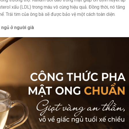
erol xấu (LDL) trong máu vô cùng hiệu quả. Đồng thời, nó tăng
hể. Trái tim của ông bà sẽ được bảo vệ một cách toàn diện.
 ngủ ở người già