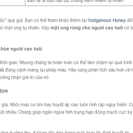
Bảo vệ tế bào não bộ, chống viêm nhiễm tự nhiên
uốc” quý giá. Bạn có thể tham khảo thêm tại
Indigenous Honey
để
gốc mật ong tự nhiên. Vậy
mật ong rừng cho người cao tuổi
có t
khỏe người cao tuổi
hời gian. Nhưng chúng ta hoàn toàn có thể làm chậm lại quá trình
ổi
đúng cách mang lại phép màu. Hãy cùng phân tích sâu hơn về 
 công nhận giá trị của nó.
định
 già. Nhồi máu cơ tim hay huyết áp cao luôn rình rập nguy hiểm. C
rất nhiều. Chúng giúp ngăn ngừa tình trạng hẹp động mạch cực kỳ
ống trường thọ. Kalium dồi dào trong mật giúp ổn định huyết áp