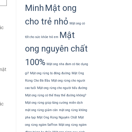
Minh
Mật ong
cho trẻ nhỏ
Mật ong có
ác
Mật
tốt cho sức khỏe trẻ em
ong nguyên chất
100%
Mật ong nha đam có tác dụng
mặt
gì?
Mật ong rừng bị đóng đường
Mật Ong
Rừng Cho Bà Bầu
Mật ong rừng cho người
cao tuổi
Mật ong rừng cho người tiểu đường
Mật ong rừng có thể thay thế đường không?
Mật ong rừng giúp tăng cường miễn dịch
ác
mật ong rừng giảm cân
mật ong rừng không
pha tạp
Mật Ong Rừng Nguyên Chất
Mật
ong rừng ngâm Saffron
Mật ong rừng ngâm