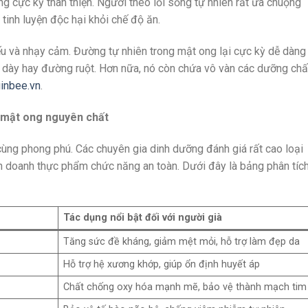
ng cực kỳ thân thiện. Người theo lối sống tự nhiên rất ưa chuộng
tinh luyện độc hại khỏi chế độ ăn.
yếu và nhạy cảm. Đường tự nhiên trong mật ong lại cực kỳ dễ dàng
 dày hay đường ruột. Hơn nữa, nó còn chứa vô vàn các dưỡng chấ
ginbee.vn
.
 mật ong nguyên chất
cùng phong phú. Các chuyên gia dinh dưỡng đánh giá rất cao loại
h doanh thực phẩm chức năng an toàn. Dưới đây là bảng phân tíc
Tác dụng nổi bật đối với người già
Tăng sức đề kháng, giảm mệt mỏi, hỗ trợ làm đẹp da
Hỗ trợ hệ xương khớp, giúp ổn định huyết áp
Chất chống oxy hóa mạnh mẽ, bảo vệ thành mạch tim