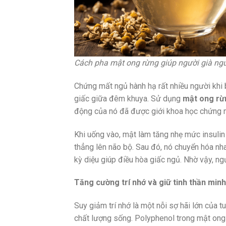
Cách pha mật ong rừng giúp người già ngủ
Chứng mất ngủ hành hạ rất nhiều người khi b
giấc giữa đêm khuya. Sử dụng
mật ong rừ
động của nó đã được giới khoa học chứng 
Khi uống vào, mật làm tăng nhẹ mức insulin
thẳng lên não bộ. Sau đó, nó chuyển hóa nh
kỳ diệu giúp điều hòa giấc ngủ. Nhờ vậy, ng
Tăng cường trí nhớ và giữ tinh thần min
Suy giảm trí nhớ là một nỗi sợ hãi lớn của
chất lượng sống. Polyphenol trong mật ong 