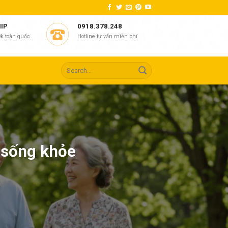
HIP
0918.378.248
k toàn quốc
Hotline tư vấn miễn phí
t sống khỏe