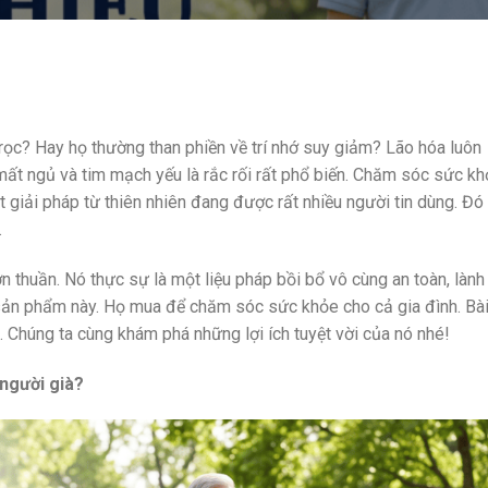
rọc? Hay họ thường than phiền về trí nhớ suy giảm? Lão hóa luôn
ất ngủ và tim mạch yếu là rắc rối rất phổ biến. Chăm sóc sức k
t giải pháp từ thiên nhiên đang được rất nhiều người tin dùng. Đó
.
 thuần. Nó thực sự là một liệu pháp bồi bổ vô cùng an toàn, lành
ng sản phẩm này. Họ mua để chăm sóc sức khỏe cho cả gia đình. Bà
a. Chúng ta cùng khám phá những lợi ích tuyệt vời của nó nhé!
 người già?