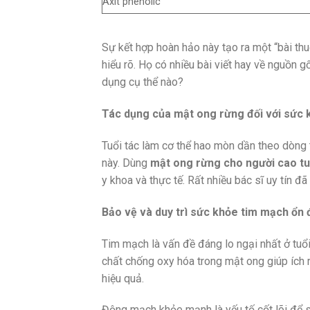
Axit phenolic
Sự kết hợp hoàn hảo này tạo ra một “bài th
hiểu rõ. Họ có nhiều bài viết hay về nguồn 
dụng cụ thể nào?
Tác dụng của mật ong rừng đối với sức 
Tuổi tác làm cơ thể hao mòn dần theo dòng t
này. Dùng
mật ong rừng cho người cao tu
y khoa và thực tế. Rất nhiều bác sĩ uy tín đã
Bảo vệ và duy trì sức khỏe tim mạch ổn 
Tim mạch là vấn đề đáng lo ngại nhất ở tuổi
chất chống oxy hóa trong mật ong giúp ích 
hiệu quả.
Động mạch khỏe mạnh là yếu tố cốt lõi để s