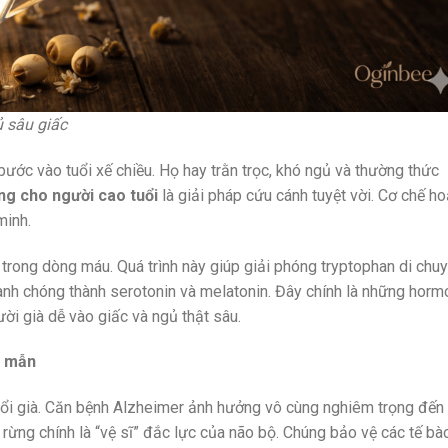
 sâu giấc
ước vào tuổi xế chiều. Họ hay trằn trọc, khó ngủ và thường thức
ng cho người cao tuổi
là giải pháp cứu cánh tuyệt vời. Cơ chế ho
minh.
 trong dòng máu. Quá trình này giúp giải phóng tryptophan di chu
anh chóng thành serotonin và melatonin. Đây chính là những hor
ười già dễ vào giấc và ngủ thật sâu.
h mẫn
 tuổi già. Căn bệnh Alzheimer ảnh hưởng vô cùng nghiêm trọng đến
rừng chính là “vệ sĩ” đắc lực của não bộ. Chúng bảo vệ các tế bà