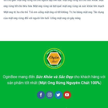
tốt cho gan
mật ong rừng tốt cho người tập thể dục
mật ong rừng tốt cho sức khỏe
Mật
ong rừng tốt cho tiêu hóa
Mật ong rừng và bột quế
mật ong rừng và sức khỏe tim mạch
Mật ong trị ho cho trẻ
Trẻ em uống mật ông có tốt không
Trị ho bằng mật ong
Tác dụng
của mật ong rừng đối với người lớn tuổi
Uống mật ong có gây nóng
OginBee mang đến
Sức Khỏe và Sắc Đẹp
cho khách hàng với
sản phẩm tốt nhất (
Mật Ong Rừng Nguyên Chất 100%
)