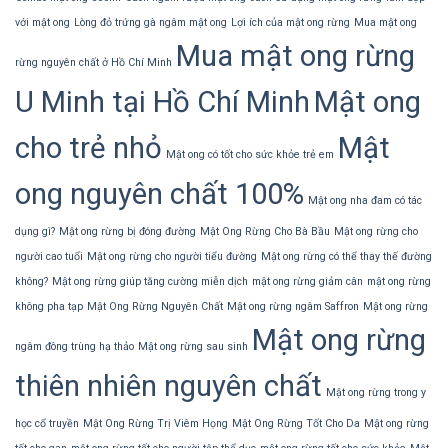
dạ
môi
dày:
với mật ong
Lòng đỏ trứng gà ngâm mật ong
Lợi ích của mật ong rừng
Mua mật ong
hồng
cơ
căng
Mua mật ong rừng
chế
mọng
rừng nguyên chất ở Hồ Chí Minh
&
cách
U Minh tại Hồ Chí Minh
Mật ong
dùng
cho trẻ nhỏ
Mật
Mật ong có tốt cho sức khỏe trẻ em
ong nguyên chất 100%
Mật ong nha đam có tác
dụng gì?
Mật ong rừng bị đóng đường
Mật Ong Rừng Cho Bà Bầu
Mật ong rừng cho
người cao tuổi
Mật ong rừng cho người tiểu đường
Mật ong rừng có thể thay thế đường
không?
Mật ong rừng giúp tăng cường miễn dịch
mật ong rừng giảm cân
mật ong rừng
không pha tạp
Mật Ong Rừng Nguyên Chất
Mật ong rừng ngâm Saffron
Mật ong rừng
Mật ong rừng
ngâm đông trùng hạ thảo
Mật ong rừng sau sinh
thiên nhiên nguyên chất
Mật ong rừng trong y
học cổ truyền
Mật Ong Rừng Trị Viêm Họng
Mật Ong Rừng Tốt Cho Da
Mật ong rừng