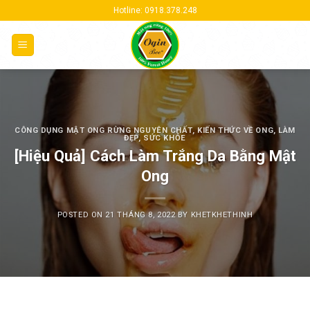
Skip
Hotline: 0918.378.248
to
content
CÔNG DỤNG MẬT ONG RỪNG NGUYÊN CHẤT
,
KIẾN THỨC VỀ ONG
,
LÀM
ĐẸP
,
SỨC KHỎE
[Hiệu Quả] Cách Làm Trắng Da Bằng Mật
Ong
POSTED ON
21 THÁNG 8, 2022
BY
KHETKHETHINH