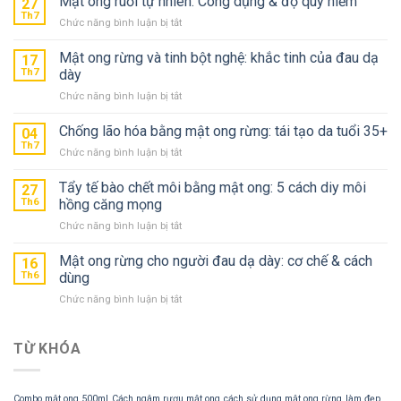
Mật ong ruồi tự nhiên: Công dụng & độ quý hiếm
27
Th7
ở
Chức năng bình luận bị tắt
Mật
ong
Mật ong rừng và tinh bột nghệ: khắc tinh của đau dạ
17
ruồi
Th7
dày
tự
ở
Chức năng bình luận bị tắt
nhiên:
Mật
Công
ong
Chống lão hóa bằng mật ong rừng: tái tạo da tuổi 35+
dụng
04
rừng
&
Th7
ở
Chức năng bình luận bị tắt
và
độ
Chống
tinh
quý
lão
Tẩy tế bào chết môi bằng mật ong: 5 cách diy môi
bột
27
hiếm
hóa
Th6
hồng căng mọng
nghệ:
bằng
khắc
ở
Chức năng bình luận bị tắt
mật
tinh
Tẩy
ong
của
tế
Mật ong rừng cho người đau dạ dày: cơ chế & cách
rừng:
16
đau
bào
tái
Th6
dùng
dạ
chết
tạo
dày
ở
Chức năng bình luận bị tắt
môi
da
Mật
bằng
tuổi
ong
mật
35+
rừng
TỪ KHÓA
ong:
cho
5
người
cách
đau
diy
Combo mật ong 500ml
Cách ngâm rượu mật ong
cách sử dụng mật ong rừng
làm đẹp