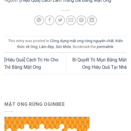
Nguồn:
[Hiệu Quả] Cách Làm Trắng Da Bằng Mật Ong
This entry was posted in
Công dụng mật ong rừng nguyên chất
,
Kiến
thức về Ong
,
Làm đẹp
,
Sức khỏe
. Bookmark the
permalink
.
[Hiệu Quả] Cách Trị Ho Cho
Bí Quyết Trị Mụn Bằng Mật
Trẻ Bằng Mật Ong
Ong Hiệu Quả Tại Nhà
MẬT ONG RỪNG OGINBEE